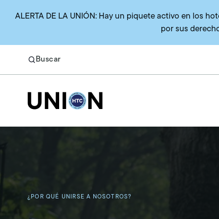
ALERTA DE LA UNIÓN: Hay un piquete activo en los hotel
por sus derecho
Buscar
Return to homepage
Buscar
Beneficios
Representación de la Unión
¿POR QUÉ UNIRSE A NOSOTROS?
Beneficios médicos