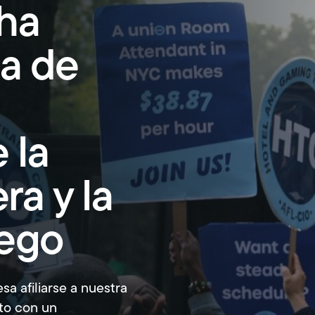
Programar una entrevista
ha
Las cuotas de los miembros
da de
Tarjeta de identificación de la Unión
Suscríbase para las alertas
 la
ra y la
uego
sa afiliarse a nuestra
to con un