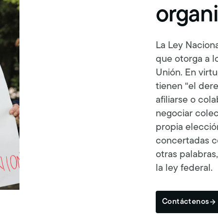
organi
La Ley Naciona
que otorga a lo
Unión. En virtu
tienen “el dere
afiliarse o col
negociar colec
propia elecció
concertadas con
otras palabras
la ley federal.
Contáctenos