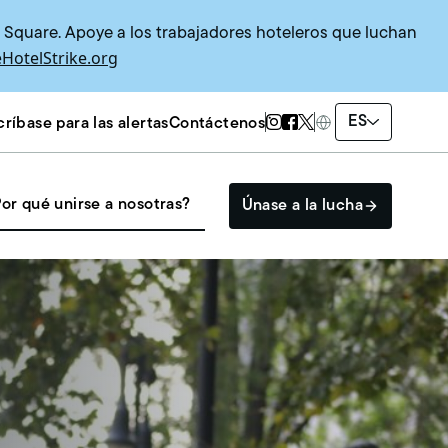
s Square. Apoye a los trabajadores hoteleros que luchan
HotelStrike.org
Twitter Page
Instagram Page
Facebook Page
ES
ríbase para las alertas
Contáctenos
or qué unirse a nosotras?
Únase a la lucha
Participe
El SISTEMA HEAT
Eventos