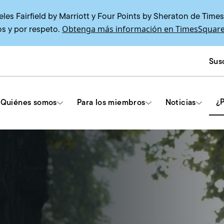
es Fairfield by Marriott y Four Points by Sheraton de Time
Obtenga más información en TimesSquare
s y por respeto.
Susc
¿P
Quiénes somos
Para los miembros
Noticias
Herramientas y recursos
Contratos de la Unión
Capacitación para delegados