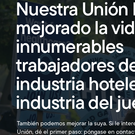
Beneficios de jubilación
Nuestra Unión 
La Oficina de Cumplimiento de Contratación
mejorado la vi
Ayuda legal prepagada
innumerables
Becas universitarias
Concurso de redacción
trabajadores de
Clases gratuitas
industria hotele
industria del j
También podemos mejorar la suya. Si le intere
Unión, dé el primer paso: póngase en contac