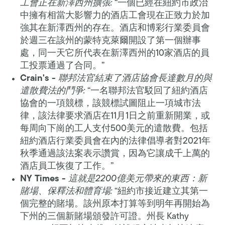
工會正在新澤西州擴張:
“一個已經在紐約市政治
中擁有相當大影響力的酒店工會現在正致力於加
強其在新澤西州的存在。酒店和博彩行業委員會
於週三在該州的蒙特克萊爾開設了第一個辦事
處，同一天它所代表在新澤西州的10家酒店的員
工投票通過了合同。”
Crain's -
聯邦法官結束了酒店協會長達數月的與
遣散費法的鬥爭:
“一名聯邦法官駁回了紐約酒店
協會的一項競標，該競標試圖阻止一項城市法
律，該法律要求酒店在11月1日之前重新開業，或
每周向下崗的工人支付500美元的遣散費。包括
紐約酒店行業委員會在內的法律倡導者對2021年
秋季通過該法案表示讚賞，因為它讓成千上萬的
酒店員工恢復了工作。”
NY Times -
這就是2200億美元帶來的東西：新
賭場、保釋法和體育場:
“紐約市接近建立其第一
個完整的賭場。該州原本打算等到明年再開始為
下州的三個新賭場頒發許可證。州長 Kathy