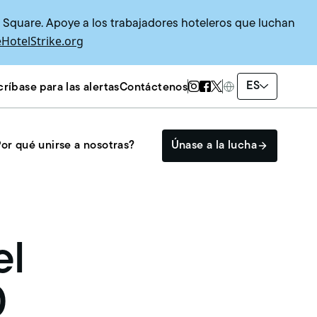
s Square. Apoye a los trabajadores hoteleros que luchan
HotelStrike.org
Twitter Page
Instagram Page
Facebook Page
ES
ríbase para las alertas
Contáctenos
or qué unirse a nosotras?
Únase a la lucha
Participe
el
El SISTEMA HEAT
Eventos
0