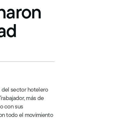
haron
dad
 del sector hotelero
Trabajador, más de
lo con sus
con todo el movimiento