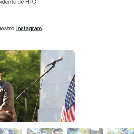
sidente de HTC
uestro
Instagram
.