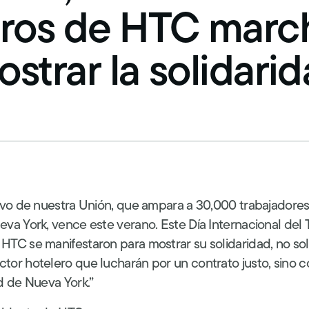
Programar una entrevista
ros de HTC marc
Las cuotas de los miembros
strar la solidari
Tarjeta de identificación de la Unión
Suscríbase para las alertas
ivo de nuestra Unión, que ampara a 30,000 trabajadores
va York, vence este verano. Este Día Internacional del 
HTC se manifestaron para mostrar su solidaridad, no so
tor hotelero que lucharán por un contrato justo, sino 
d de Nueva York.”