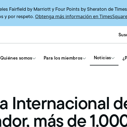
es Fairfield by Marriott y Four Points by Sheraton de Time
Obtenga más información en TimesSquare
s y por respeto.
Susc
Noticias
Quiénes somos
Para los miembros
¿P
Herramientas y recursos
a Internacional d
Contratos de la Unión
Capacitación para delegados
ador, más de 1.00