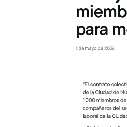
Beneficios de jubilación
miemb
La Oficina de Cumplimiento de Contratación
para mo
Ayuda legal prepagada
Becas universitarias
1 de mayo de 2026
Concurso de redacción
Clases gratuitas
“El contrato colect
de la Ciudad de Nue
1,000 miembros de 
compañeros del sec
laboral de la Ciuda